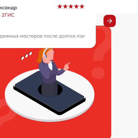
ксандр
–
2ГИС
ли ремонт и дали полезные советы. Буду обращаться сю
ежных мастеров после долгих поисков. Сервис отличный