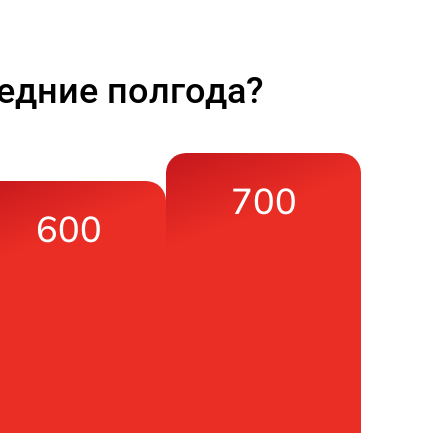
едние полгода?
700
600