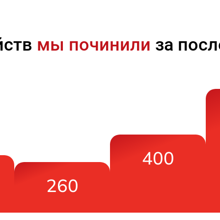
йств
мы починили
за посл
400
260