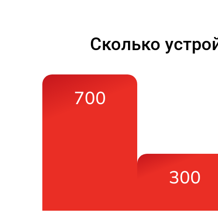
Сколько устро
700
300