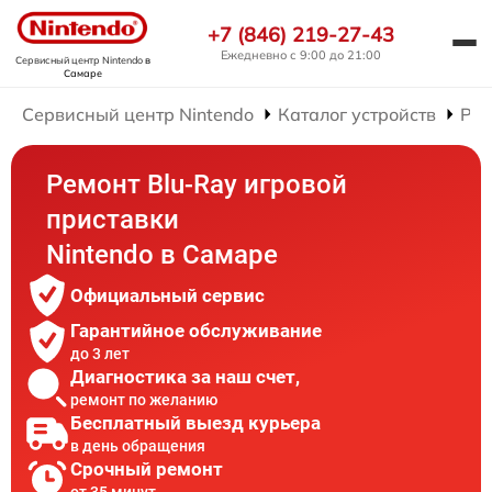
+7 (846) 219-27-43
Ежедневно с 9:00 до 21:00
Сервисный центр Nintendo
в
Самаре
Сервисный центр Nintendo
Каталог устройств
Рем
Ремонт Blu-Ray игровой
приставки
Nintendo в Самаре
Официальный сервис
Гарантийное обслуживание
до 3 лет
Диагностика за наш счет,
ремонт по желанию
Бесплатный выезд курьера
в день обращения
Срочный ремонт
от 35 минут