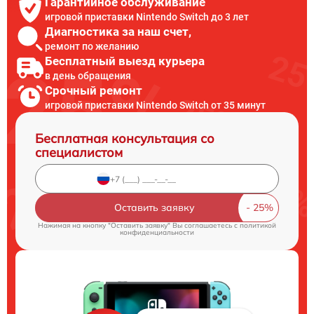
Гарантийное обслуживание
игровой приставки Nintendo Switch до 3 лет
Диагностика за наш счет,
ремонт по желанию
Бесплатный выезд курьера
в день обращения
Срочный ремонт
игровой приставки Nintendo Switch от 35 минут
Бесплатная консультация со
специалистом
Оставить заявку
Нажимая на кнопку "Оставить заявку" Вы соглашаетесь c
политикой
конфиденциальности