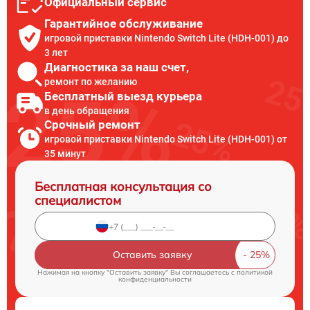
Официальный сервис
Гарантийное обслуживание
игровой приставки Nintendo Switch Lite (HDH-001) до
3 лет
Диагностика за наш счет,
ремонт по желанию
Бесплатный выезд курьера
в день обращения
Срочный ремонт
игровой приставки Nintendo Switch Lite (HDH-001) от
35 минут
Бесплатная консультация со
специалистом
Оставить заявку
Нажимая на кнопку "Оставить заявку" Вы соглашаетесь c
политикой
конфиденциальности