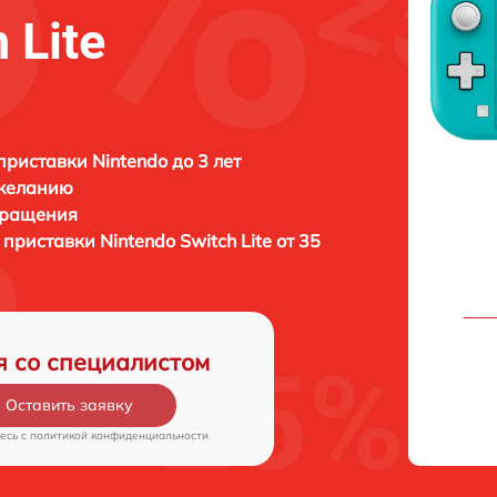
 Lite
приставки Nintendo до 3 лет
 желанию
бращения
 приставки
Nintendo Switch Lite от 35
я со специалистом
Оставить заявку
есь c
политикой конфиденциальности