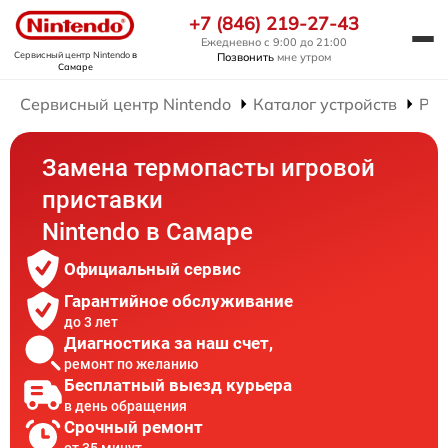
+7 (846) 219-27-43
Ежедневно с 9:00 до 21:00
Сервисный центр Nintendo
в
Позвонить
мне утром
Самаре
Сервисный центр Nintendo
Каталог устройств
Рем
Замена термопасты игровой
приставки
Nintendo в Самаре
Официальный сервис
Гарантийное обслуживание
до 3 лет
Диагностика за наш счет,
ремонт по желанию
Бесплатный выезд курьера
в день обращения
Срочный ремонт
от 35 минут